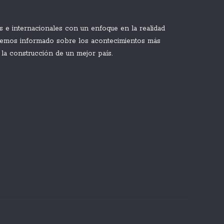
 e internacionales con un enfoque en la realidad
enemos informado sobre los acontecimientos más
 la construcción de un mejor país.
El Chavismo Y La Oposición Inician
Formalmente La Mesa De Diálogo Para
Abordar La Transición De Venezuela
Hace 6 horas
No Se Debe Empujar Al Rey
Ejercer De Funambulista E
Hace 7 horas