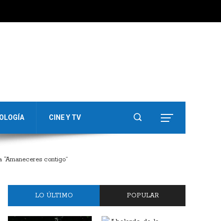
OLOGÍA
CINE Y TV
nta “Amaneceres contigo”
LO ÚLTIMO
POPULAR