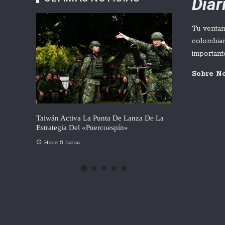
Dia
Tu ventan
colombian
important
Abelardo De La 
Sobre N
Dispuesto A Ro
Colombia
Hace 5 horas
ipe VI A
Taiwán Activa La Punta De Lanza De La
ta
Estrategia Del «puercoespín»
Hace 5 horas