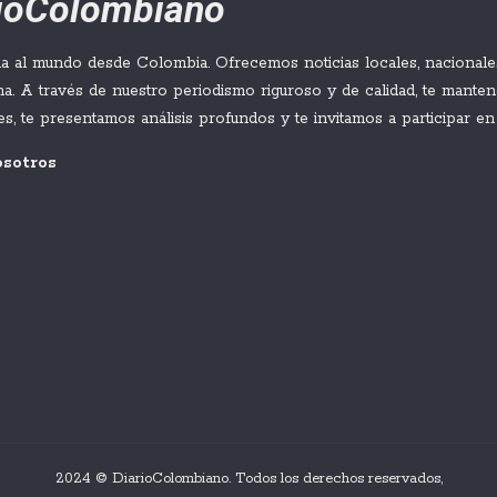
rioColombiano
a al mundo desde Colombia. Ofrecemos noticias locales, nacionales
a. A través de nuestro periodismo riguroso y de calidad, te mant
es, te presentamos análisis profundos y te invitamos a participar en
Espriella, Un Presidente
osotros
mper Todos Los Moldes En
Trump Admite Escasez En Parte Del
Arsenal Estadounidense, Aunque
Garantiza Munición Suficiente Para La
Guerra Con Irán
Hace 6 horas
2024 © DiarioColombiano. Todos los derechos reservados,